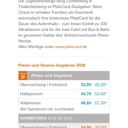
Die Jugendherberge Burg Lichtenberg in
Thallichtenberg ist PfalzCard-Gastgeber. Beim
Check-In erhalten Familien als Geschenk
automatisch ihre kostenlose PfalzCard für die
Dauer des Aufenthalts - zum freien Eintritt zu 100
Attraktionen und für die freie Fahrt mit Bus & Bahn
im gesamten Gebiet des Verkehrsverbunds Rhein-
Neckar.
Alles Wichtige unter
www.pfalzcard.de
Preise und Service-Angebote 2026
Preise und Angebote
Übernachtung / Frühstück
33,80
42,20*
Halbpension
44,70
53,40*
Vollpension
48,60
57,30*
(Bei Tagestouren inkl. Lunchpaket)
HAMMER PREIS
15.11. bis 15.03.
Übernachtung / Frühstück
24,90
33,00*