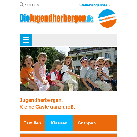
Stellenangebote
»
SUCHEN
Jugendherbergen.
Kleine Gäste ganz groß.
Familien
Klassen
Gruppen