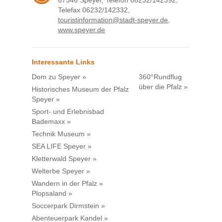
67346 Speyer, Telefon 06232/142392,
Telefax 06232/142332,
touristinformation@stadt-speyer.de
,
www.speyer.de
Interessante Links
Dom zu Speyer »
360°Rundflug
über die Pfalz »
Historisches Museum der Pfalz
Speyer »
Sport- und Erlebnisbad
Bademaxx »
Technik Museum »
SEA LIFE Speyer »
Kletterwald Speyer »
Welterbe Speyer »
Wandern in der Pfalz »
Plopsaland »
Soccerpark Dirmstein »
Abenteuerpark Kandel »