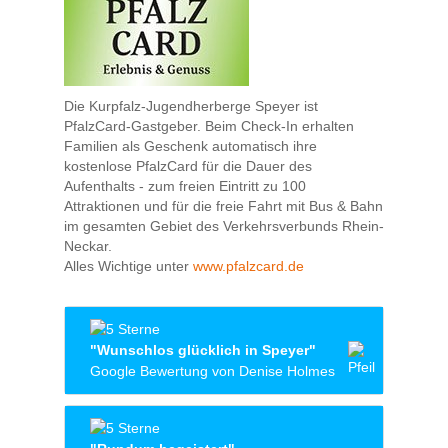
Die Kurpfalz-Jugendherberge Speyer ist
PfalzCard-Gastgeber. Beim Check-In erhalten
Familien als Geschenk automatisch ihre
kostenlose PfalzCard für die Dauer des
Aufenthalts - zum freien Eintritt zu 100
Attraktionen und für die freie Fahrt mit Bus & Bahn
im gesamten Gebiet des Verkehrsverbunds Rhein-
Neckar.
Alles Wichtige unter
www.pfalzcard.de
"Wunschlos glücklich in Speyer"
Google Bewertung von Denise Holmes
Es war so schön in Speyer dass wir
verlängern mussten. An der Info arbeitet ein