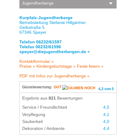
Jugendherberge
Kurpfalz-Jugendherberge
Betriebsleitung Stefanie Hillgärtner
Geibstraße 5
67346 Speyer
Telefon 06232/61597
Telefax 06232/61596
speyer@diejugendherbergen.de »
Kontaktformular »
Preise »
Kindergeburtstage »
Feste feiern »
PDF mit Infos zur Jugendherberge »
Gästebewertung:
GUT
4,3 von 5
Ergebnis aus
821
Bewertungen
Service / Freundlichkeit
4,5
Verpflegung
4,1
Sauberkeit
4,0
Dekoration / Ambiente
4,4