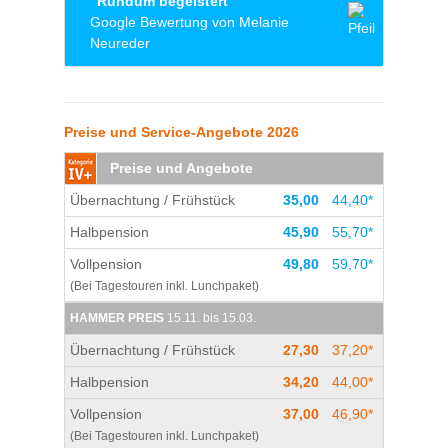
"Rundum begeistert"
netter Mann der so lustig und freundlich ist
Google Bewertung von Melanie
und immer alles möglich gemacht hat das wir
Neureder
einen tollen Urlaub hatten.
Ich war so begeistert - selten eine so tolle
Unterkunft gehabt. Super nette Mitarbeiter,
Preise und Service-Angebote 2026
ein tolles sauberes gepflegtes Zimmer, der
Standort genau richtig um abends noch ne
Preise und Angebote
Runde spazieren zu gehen. Komme gerne
wieder!
Übernachtung / Frühstück
35,00
44,40*
Halbpension
45,90
55,70*
Vollpension
49,80
59,70*
(Bei Tagestouren inkl. Lunchpaket)
HAMMER PREIS
15.11. bis 15.03.
Übernachtung / Frühstück
27,30
37,20*
Halbpension
34,20
44,00*
Vollpension
37,00
46,90*
(Bei Tagestouren inkl. Lunchpaket)