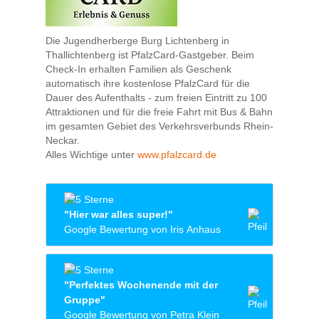
Die Jugendherberge Burg Lichtenberg in
Thallichtenberg ist PfalzCard-Gastgeber. Beim
Check-In erhalten Familien als Geschenk
automatisch ihre kostenlose PfalzCard für die
Dauer des Aufenthalts - zum freien Eintritt zu 100
Attraktionen und für die freie Fahrt mit Bus & Bahn
im gesamten Gebiet des Verkehrsverbunds Rhein-
Neckar.
Alles Wichtige unter
www.pfalzcard.de
"Hier war alles super!"
Google Bewertung von Iris Anhaus
"Alles super" trifft es sehr genau! Wir haben
uns rundum wohlgefühlt, die Kinder hatten
"Perfektes Wochenende mit der
Spaß, das Essen war lecker und das
Gruppe"
Personal sehr sehr freundlich!!
Google Bewertung von Petra Klein