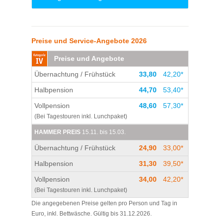
Ihr lieben Leute, ich verbrachte hier ein
verlängertes Wochenende, und ich muss
Preise und Service-Angebote 2026
euch sagen es war fabelhaft, selten so ein
nettes Servicepersonal angetroffen. Und die
Preise und Angebote
Küche ,das muss ich sagen, ein ganz großes
Lob, die Köchin könnte in jeden Gourmet
Übernachtung / Frühstück
33,80
42,20*
Restaurant kochen. Ich habe mit meiner
Halbpension
44,70
53,40*
Gruppe direkt noch zwei Termine gebucht,
eigentlich wollten wir noch eine andere
Vollpension
48,60
57,30*
Jugendherberge ausprobieren, aber warum
(Bei Tagestouren inkl. Lunchpaket)
sollte man nach was suchen wenn man
HAMMER PREIS
15.11. bis 15.03.
schon was perfektes gefunden hat. Alles in
allem, es war ein perfektes Wochenende.
Übernachtung / Frühstück
24,90
33,00*
Und was ich noch sehr loben muss außer
Halbpension
31,30
39,50*
Service und Köchin, das ist die Sauberkeit in
dieser Jugendherberge. Also auch ein
Vollpension
34,00
42,20*
großes Lob an die Reinigungsperlen in
(Bei Tagestouren inkl. Lunchpaket)
diesem Haus. Das sollte man hier auch mal
Die angegebenen Preise gelten pro Person und Tag in
erwähnen. Danke danke danke wir kommen
Euro, inkl. Bettwäsche. Gültig bis 31.12.2026.
wieder.