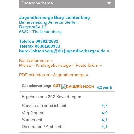
Jugendherberge
Jugendherberge Burg Lichtenberg
Betriebsleitung Annette Steffen
Burgstraße 12
66871 Thallichtenberg
Telefon 06381/2632
Telefax 06381/80933
burg-lichtenberg@diejugendherbergen.de »
Kontaktformular »
Preise »
Kindergeburtstage »
Feste feiern »
PDF mit Infos zur Jugendherberge »
Gästebewertung:
GUT
4,3 von 5
Ergebnis aus
202
Bewertungen
Service / Freundlichkeit
4,7
Verpflegung
4,0
Sauberkeit
4,1
Dekoration / Ambiente
4,1