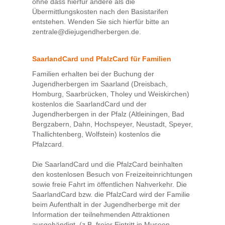
ohne dass hierfür andere als die
Übermittlungskosten nach den Basistarifen
entstehen. Wenden Sie sich hierfür bitte an
zentrale@diejugendherbergen.de.
SaarlandCard und PfalzCard für Familien
Familien erhalten bei der Buchung der
Jugendherbergen im Saarland (Dreisbach,
Homburg, Saarbrücken, Tholey und Weiskirchen)
kostenlos die SaarlandCard und der
Jugendherbergen in der Pfalz (Altleiningen, Bad
Bergzabern, Dahn, Hochspeyer, Neustadt, Speyer,
Thallichtenberg, Wolfstein) kostenlos die
Pfalzcard.
Die SaarlandCard und die PfalzCard beinhalten
den kostenlosen Besuch von Freizeiteinrichtungen
sowie freie Fahrt im öffentlichen Nahverkehr. Die
SaarlandCard bzw. die PfalzCard wird der Familie
beim Aufenthalt in der Jugendherberge mit der
Information der teilnehmenden Attraktionen
ausgehändigt. (z.B. freier Eintritt in Museen,