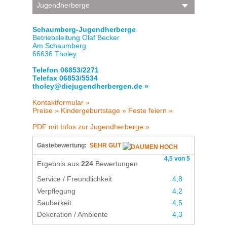
Jugendherberge
Schaumberg-Jugendherberge
Betriebsleitung Olaf Becker
Am Schaumberg
66636 Tholey
Telefon 06853/2271
Telefax 06853/5534
tholey@diejugendherbergen.de »
Kontaktformular »
Preise »
Kindergeburtstage »
Feste feiern »
PDF mit Infos zur Jugendherberge »
Gästebewertung:
SEHR GUT
4,5 von 5
Ergebnis aus
224
Bewertungen
Service / Freundlichkeit
4,8
Verpflegung
4,2
Sauberkeit
4,5
Dekoration / Ambiente
4,3