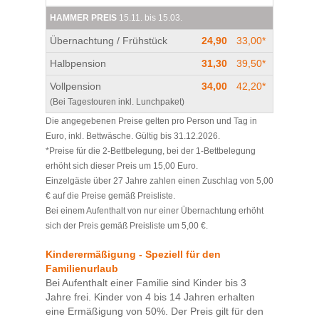
Spaß gemacht hat! Ein tolles Erlebnis für alle.
HAMMER PREIS
15.11. bis 15.03.
Vielen Dank an das gesamte Team für die
schöne Zeit. Wir kommen gerne wieder.
Übernachtung / Frühstück
24,90
33,00*
Halbpension
31,30
39,50*
Vollpension
34,00
42,20*
(Bei Tagestouren inkl. Lunchpaket)
Die angegebenen Preise gelten pro Person und Tag in
Euro, inkl. Bettwäsche. Gültig bis 31.12.2026.
*Preise für die 2-Bettbelegung, bei der 1-Bettbelegung
erhöht sich dieser Preis um 15,00 Euro.
Einzelgäste über 27 Jahre zahlen einen Zuschlag von 5,00
€ auf die Preise gemäß Preisliste.
Bei einem Aufenthalt von nur einer Übernachtung erhöht
sich der Preis gemäß Preisliste um 5,00 €.
Kinderermäßigung - Speziell für den
Familienurlaub
Bei Aufenthalt einer Familie sind Kinder bis 3
Jahre frei. Kinder von 4 bis 14 Jahren erhalten
eine Ermäßigung von 50%. Der Preis gilt für den