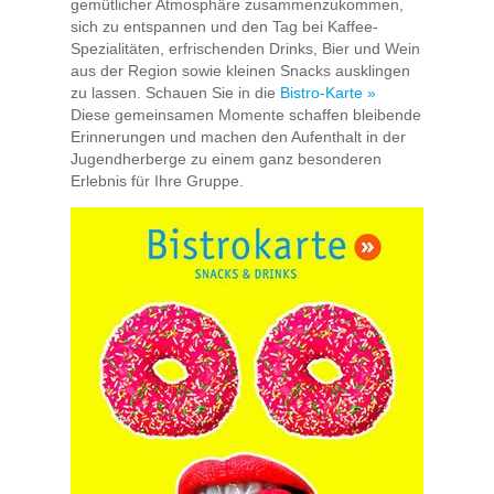
zentrale Lage und die modernen
gemütlicher Atmosphäre zusammenzukommen,
sich zu entspannen und den Tag bei Kaffee-
Räumlichkeiten machen die Jugendherberge
Spezialitäten, erfrischenden Drinks, Bier und Wein
zu einer guten Wahl für Seminare oder
aus der Region sowie kleinen Snacks ausklingen
Gruppenveranstaltungen. Ich habe nicht
zu lassen. Schauen Sie in die
Bistro-Karte »
übernachtet, aber mein Eindruck vom Haus
Diese gemeinsamen Momente schaffen bleibende
war insgesamt sehr positiv. Wer eine
Erinnerungen und machen den Aufenthalt in der
moderne und gut organisierte Location für
Jugendherberge zu einem ganz besonderen
ein Event sucht, ist hier genau richtig!
Erlebnis für Ihre Gruppe.