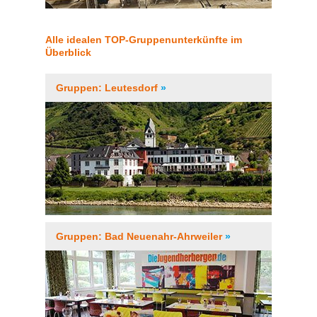
Alle idealen TOP-Gruppenunterkünfte im
Überblick
Gruppen: Leutesdorf
»
Gruppen: Bad Neuenahr-Ahrweiler
»