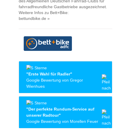
des Allgemeinen Deutschen Fahrrad-Clubs für
fahrradfreundliche Gastbetriebe ausgezeichnet.
Weitere Infos zu Bett+Bike:
bettundbike.de »
"Erste Wahl für Radler"
Google Bewertung von Gregor
Wienhues
Wir waren mit dem Fahrrad für eine Nacht zu
Gast. Es gibt einen abschließbaren
"Der perfekte Rundum-Service auf
Fahrradraum. Das Abendessen war absolut
unserer Radtour"
spitze. Die Jugendherbergen kann man
Google Bewertung von Morellen Feuer
wirklich nur empfehlen.