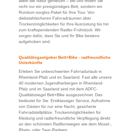
allein die Natur genießen – bei uns finden Sie
nicht nur ein preisgünstiges Bett, sondern ein
Rundum-sorglos-Paket für Ihre Tour. Von
diebstahlsicheren Fahrradräumen über
Trockenmöglichkeiten für Ihre Ausrüstung bis hin
zum kraftspendenden Radler-Frühstück: Wir
sorgen dafür, dass Sie und Ihr Bike bestens
aufgehoben sind.
Qualitätsgastgeber Bett+Bike - radfreundliche
Unterkünfte
Erleben Sie unbeschwerten Fahrradurlaub in
Rheinland-Pfalz und im Saarland. Fast alle unsere
40 modernen Jugendherbergen in Rheinland-
Pfalz und im Saarland sind mit dem ADFC-
Qualitätssiegel Bett+Bike ausgezeichnet. Das
bedeutet für Sie: Erstklassiger Service, Aufnahme
von Gästen für nur eine Nacht, gesicherte
Fahrradstellplätze, Trockenmöglichkeiten für
Kleidung und radlerfreundliche Verpflegung direkt
an den schönsten Radfernwegen wie dem Mosel-,
Rhein- oder Saar-Radweg.