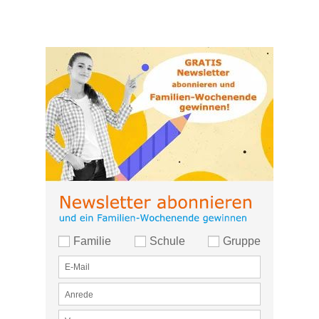
Außergewöhnliche Jugendherberge mit
professionellen Abläufen, sehr guten und
vielfältigem Essen. Die Krönung war auf
unserer Radtour die Pannenhilfe für den
defekten Bremsgriff durch den netten
Hausmeister.
Familie
Schule
Gruppe