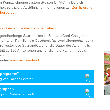
hen Kennzeichnungssystem „Reisen für Alle“ im Bereich
iheit zertifiziert. Ausführliche Informationen zur
Zertifizierung
herberge »
.
- Speziell für den Familienurlaub
gendherberge Saarbrücken ist SaarlandCard-Gastgeber.
 erhalten Familien als Geschenk (ab zwei Übernachtungen)
re kostenlose SaarlandCard für die Dauer des Aufenthalts -
tritt zu 100 Attraktionen und für die freie Fahrt mit Bus &
and.
 unter
www.card.saarland
erprogramm"
g von Rainer Eckardt
ar echt super. Super Planungen der Veranstaltungen wie
kgruppen"
hrung, Schnitzeljagd und andere Sachen. War echt super
g von Natalie Schmidt
tten mal Zeit für sich um Luft zu holen, bei einem Besuch
Qualität. Alle Mitarbeiterinnen und Mitarbeiter total
. Personal ist auf die Wünsche eingegangen.
gt am Rande der City neben Wald und Prinzenweiher, wo man