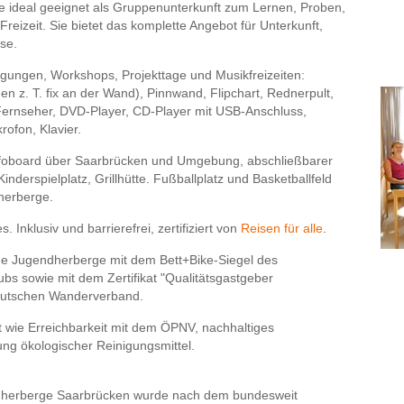
e ideal geeignet als Gruppenunterkunft zum Lernen, Proben,
Freizeit. Sie bietet das komplette Angebot für Unterkunft,
se.
agungen, Workshops, Projekttage und Musikfreizeiten:
n z. T. fix an der Wand), Pinnwand, Flipchart, Rednerpult,
Fernseher, DVD-Player, CD-Player mit USB-Anschluss,
ofon, Klavier.
 Infoboard über Saarbrücken und Umgebung, abschließbarer
nderspielplatz, Grillhütte. Fußballplatz und Basketballfeld
herberge.
 Inklusiv und barrierefrei, zertifiziert von
Reisen für alle
.
che Jugendherberge mit dem Bett+Bike-Siegel des
s sowie mit dem Zertifikat "Qualitätsgastgeber
eutschen Wanderverband.
t wie Erreichbarkeit mit dem ÖPNV, nachhaltiges
g ökologischer Reinigungsmittel.
dherberge Saarbrücken wurde nach dem bundesweit