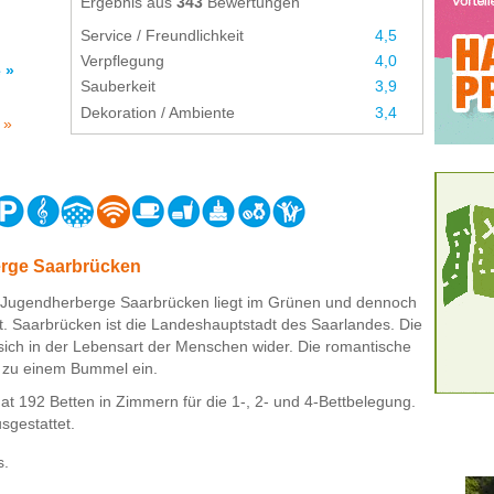
Ergebnis aus
343
Bewertungen
Service / Freundlichkeit
4,5
Verpflegung
4,0
 »
Sauberkeit
3,9
Dekoration / Ambiente
3,4
 »
erge Saarbrücken
-Jugendherberge Saarbrücken liegt im Grünen und dennoch
dt. Saarbrücken ist die Landeshauptstadt des Saarlandes. Die
 sich in der Lebensart der Menschen wider. Die romantische
ir zu einem Bummel ein.
 192 Betten in Zimmern für die 1-, 2- und 4-Bettbelegung.
sgestattet.
s.