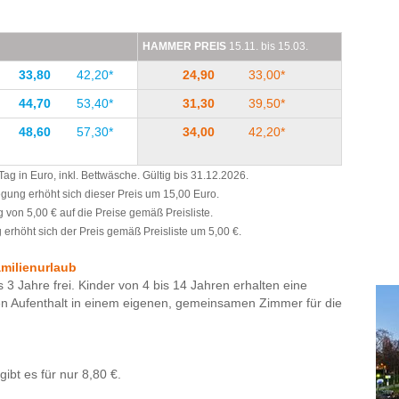
nde spazieren gehen kann. Dass eine Bushaltestelle
eise mit dem ÖPNV gut möglich.
HAMMER PREIS
15.11. bis 15.03.
 Haus und sehr zufrieden - kommen gerne wieder :)
33,80
42,20*
24,90
33,00*
44,70
53,40*
31,30
39,50*
48,60
57,30*
34,00
42,20*
g in Euro, inkl. Bettwäsche. Gültig bis 31.12.2026.
legung erhöht sich dieser Preis um 15,00 Euro.
 von 5,00 € auf die Preise gemäß Preisliste.
erhöht sich der Preis gemäß Preisliste um 5,00 €.
amilienurlaub
s 3 Jahre frei. Kinder von 4 bis 14 Jahren erhalten eine
en Aufenthalt in einem eigenen, gemeinsamen Zimmer für die
ibt es für nur 8,80 €.