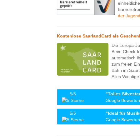
einheitlic
Barrierefre
der Jugend
Kostenlose SaarlandCard als Geschenk 
Die Europa-Ju
Beim Check-In
automatisch ih
zum freien Ein
Bahn im Saarl
Alles Wichtige
5/5
"Tolles Silvest
Google Bewertun
Wir waren über Silvester dort und es w
5/5
"Ideal für Musi
Silvesterparty und Feuerwerk. Stadtfü
Google Bewertun
uns hat es gefallen. Auch die Eltern ha
Essen war top von Angebot, Vielfalt und 
an der Bar. Kann es bestens Empfehlen
freundlich und hilfsbereit. Die JH lie