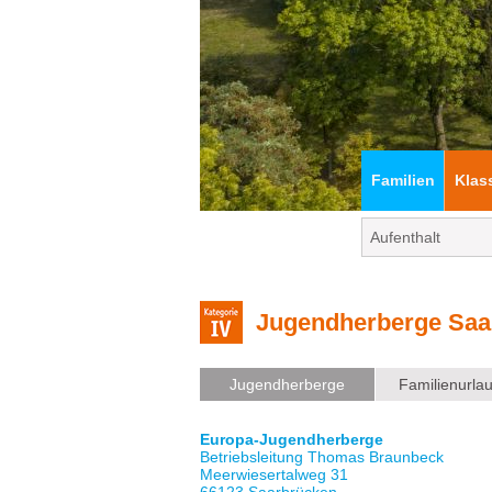
Familien
Klas
Jugendherberge Saa
Jugendherberge
Familienurla
Europa-Jugendherberge
Betriebsleitung Thomas Braunbeck
Meerwiesertalweg 31
66123 Saarbrücken