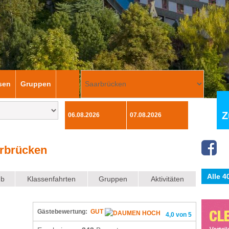
sen
Gruppen
Z
rbrücken
Alle 
ub
Klassenfahrten
Gruppen
Aktivitäten
Gästebewertung:
GUT
4,0 von 5