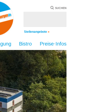
SUCHEN
Stellenangebote
»
egung
Bistro
Preise·Infos