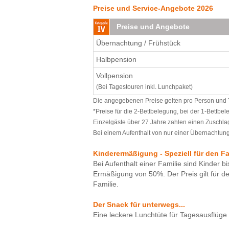
Preise und Service-Angebote 2026
in Seminarpausen super eine kleine Ru
direkt vor der Tür ist, macht eine Anr
Preise und Angebote
Wir waren mit dem Chor zum Proben im
Übernachtung / Frühstück
Halbpension
Vollpension
(Bei Tagestouren inkl. Lunchpaket)
Die angegebenen Preise gelten pro Person und Ta
*Preise für die 2-Bettbelegung, bei der 1-Bettbe
Einzelgäste über 27 Jahre zahlen einen Zuschlag
Bei einem Aufenthalt von nur einer Übernachtung 
Kinderermäßigung - Speziell für den F
Bei Aufenthalt einer Familie sind Kinder bi
Ermäßigung von 50%. Der Preis gilt für d
Familie.
Der Snack für unterwegs...
Eine leckere Lunchtüte für Tagesausflüge g