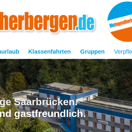
nurlaub
Klassenfahrten
Gruppen
Verpfl
ge Saarbrücken.
nd gastfreundlich.