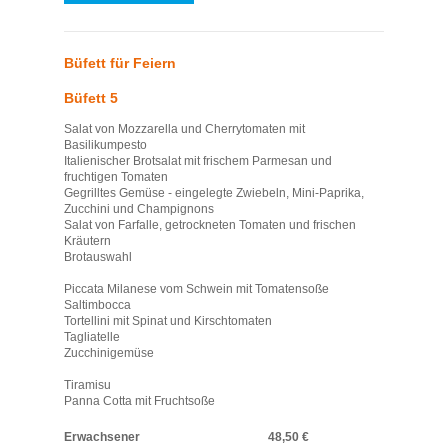
Büfett für Feiern
Büfett 5
Salat von Mozzarella und Cherrytomaten mit
Basilikumpesto
Italienischer Brotsalat mit frischem Parmesan und
fruchtigen Tomaten
Gegrilltes Gemüse - eingelegte Zwiebeln, Mini-Paprika,
Zucchini und Champignons
Salat von Farfalle, getrockneten Tomaten und frischen
Kräutern
Brotauswahl
Piccata Milanese vom Schwein mit Tomatensoße
Saltimbocca
Tortellini mit Spinat und Kirschtomaten
Tagliatelle
Zucchinigemüse
Tiramisu
Panna Cotta mit Fruchtsoße
Erwachsener
48,50 €