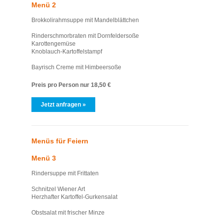
Menü 2
Brokkolirahmsuppe mit Mandelblättchen
Rinderschmorbraten mit Dornfeldersoße
Karottengemüse
Knoblauch-Kartoffelstampf
Bayrisch Creme mit Himbeersoße
Preis pro Person nur 18,50 €
Jetzt anfragen »
Menüs für Feiern
Menü 3
Rindersuppe mit Frittaten
Schnitzel Wiener Art
Herzhafter Kartoffel-Gurkensalat
Obstsalat mit frischer Minze