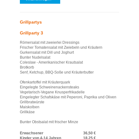
Grillpartys
Grillparty 3
Römersalat mit zweierlei Dressings
Frischer Tomatensalat mit Zwiebeln und Kräutern
Gurkensalat mit Dill und Joghurt
Bunter Nudelsalat
Coleslaw - Amerikanischer Krautsalat
Brotkorb
Senf, Ketchup, BBQ-Soße und Kräuterbutter
Ofenkartoffel mit Kräuterquark
Eingelegte Schweinenackensteaks
Vegetarisch-Vegane Knusperfrikadelle
Eingelegter Schafskäse mit Peperoni, Paprika und Oliven
Grillbratwürste
Maiskolben
Grillkäse
Bunter Obstsalat mit frischer Minze
Erwachsener
36,50 €
Kinder von 4-14 Jahren
18,25 €