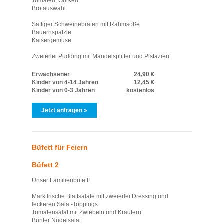
Tomaten, Gurken
Brotauswahl
Saftiger Schweinebraten mit Rahmsoße
Bauernspätzle
Kaisergemüse
Zweierlei Pudding mit Mandelsplitter und Pistazien
Erwachsener
24,90 €
Kinder von 4-14 Jahren
12,45 €
Kinder von 0-3 Jahren
kostenlos
Jetzt anfragen »
Büfett für Feiern
Büfett 2
Unser Familienbüfett!
Marktfrische Blattsalate mit zweierlei Dressing und
leckeren Salat-Toppings
Tomatensalat mit Zwiebeln und Kräutern
Bunter Nudelsalat