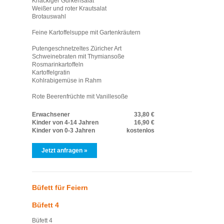
Knackiger Gurkensalat
Weißer und roter Krautsalat
Brotauswahl
Feine Kartoffelsuppe mit Gartenkräutern
Putengeschnetzeltes Züricher Art
Schweinebraten mit Thymiansoße
Rosmarinkartoffeln
Kartoffelgratin
Kohlrabigemüse in Rahm
Rote Beerenfrüchte mit Vanillesoße
Erwachsener
33,80 €
Kinder von 4-14 Jahren
16,90 €
Kinder von 0-3 Jahren
kostenlos
Jetzt anfragen »
Büfett für Feiern
Büfett 4
Büfett 4