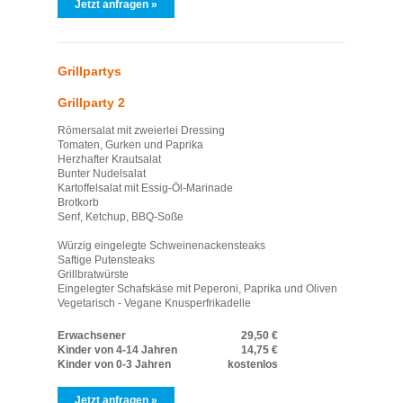
Jetzt anfragen »
Grillpartys
Grillparty 2
Römersalat mit zweierlei Dressing
Tomaten, Gurken und Paprika
Herzhafter Krautsalat
Bunter Nudelsalat
Kartoffelsalat mit Essig-Öl-Marinade
Brotkorb
Senf, Ketchup, BBQ-Soße
Würzig eingelegte Schweinenackensteaks
Saftige Putensteaks
Grillbratwürste
Eingelegter Schafskäse mit Peperoni, Paprika und Oliven
Vegetarisch - Vegane Knusperfrikadelle
Erwachsener
29,50 €
Kinder von 4-14 Jahren
14,75 €
Kinder von 0-3 Jahren
kostenlos
Jetzt anfragen »