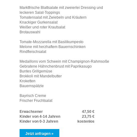
Marktfrische Blattsalate mit zweierlei Dressing und
leckeren Salat-Toppings
Tomatensalat mit Zwiebeln und Kräutern
Knackiger Gurkensalat
Weißer und roter Krautsalat
Brotauswahl
Tomate-Mozzarella mit Basilikumpesto
Melone mit herzhaftem Bauernschinken
Rindfleischsalat
Medaillons vom Schwein mit Champignon-Rahmsoße
Gebratene Hähnchenbrust mit Paprikasugo
Buntes Grillgemüse
Brokkoli mit Mandelbutter
Kroketten
Bauernspätzle
Bayrisch Creme
Frischer Fruchtsalat
Erwachsener
47,50 €
Kinder von 4-14 Jahren
23,75 €
Kinder von 0-3 Jahren
kostenlos
Jetzt anfragen »