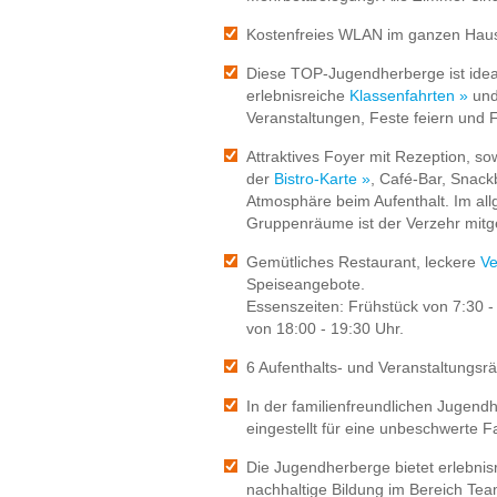
Kostenfreies WLAN im ganzen Hau
Diese TOP-Jugendherberge ist ide
erlebnisreiche
Klassenfahrten »
und
Veranstaltungen, Feste feiern und F
Attraktives Foyer mit Rezeption, s
der
Bistro-Karte »
, Café-Bar, Snack
Atmosphäre beim Aufenthalt. Im all
Gruppenräume ist der Verzehr mitg
Gemütliches Restaurant, leckere
Ve
Speiseangebote.
Essenszeiten: Frühstück von 7:30 -
von 18:00 - 19:30 Uhr.
6 Aufenthalts- und Veranstaltungsr
In der familienfreundlichen Jugendh
eingestellt für eine unbeschwerte Fa
Die Jugendherberge bietet erlebnis
nachhaltige Bildung im Bereich Tea