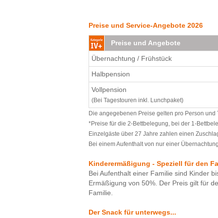
Zimmer mit fantastischer Aussicht im F
Eine sehr schöne Jugendherberge. Wir
ist sehr gut organisiert. Wir haben uns
Preise und Service-Angebote 2026
Preise und Angebote
Übernachtung / Frühstück
Halbpension
Vollpension
(Bei Tagestouren inkl. Lunchpaket)
Die angegebenen Preise gelten pro Person und Ta
*Preise für die 2-Bettbelegung, bei der 1-Bettbe
Einzelgäste über 27 Jahre zahlen einen Zuschlag
Bei einem Aufenthalt von nur einer Übernachtung 
Kinderermäßigung - Speziell für den F
Bei Aufenthalt einer Familie sind Kinder bi
Ermäßigung von 50%. Der Preis gilt für d
Familie.
Der Snack für unterwegs...