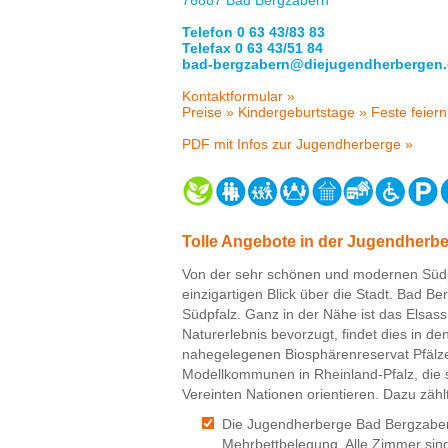
Telefon 0 63 43/83 83
Telefax 0 63 43/51 84
bad-bergzabern@diejugendherbergen.
Kontaktformular »
Preise »
Kindergeburtstage »
Feste feiern
PDF mit Infos zur Jugendherberge »
Tolle Angebote in der Jugendherb
Von der sehr schönen und modernen Süd
einzigartigen Blick über die Stadt. Bad B
Südpfalz. Ganz in der Nähe ist das Elsas
Naturerlebnis bevorzugt, findet dies in 
nahegelegenen Biosphärenreservat Pfälze
Modellkommunen in Rheinland-Pfalz, die s
Vereinten Nationen orientieren. Dazu zähl
Die Jugendherberge Bad Bergzabern 
Mehrbettbelegung. Alle Zimmer sin