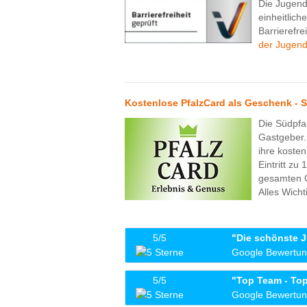
Die Jugen
einheitlic
Barrierefre
der Jugend
Kostenlose PfalzCard als Geschenk - Sp
Die Südpfa
Gastgeber.
ihre kosten
Eintritt zu
gesamten G
Alles Wicht
5/5
"Die schönste 
Google Bewertung
Liebes Team der Jugendherberge Bad Be
5/5
"Top Team - To
bereitet! Vielen Dank! Eine der schöns
Google Bewertun