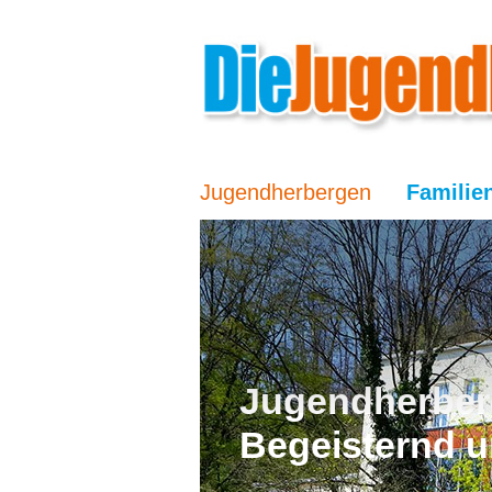
Jugendherbergen
Familie
Jugendherber
Begeisternd u