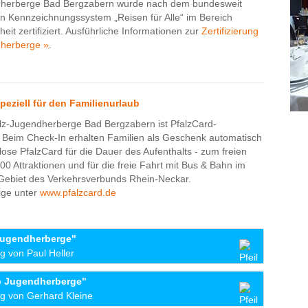
dherberge Bad Bergzabern wurde nach dem bundesweit
hen Kennzeichnungssystem „Reisen für Alle“ im Bereich
iheit zertifiziert. Ausführliche Informationen zur
Zertifizierung
herberge »
.
eziell für den Familienurlaub
lz-Jugendherberge Bad Bergzabern ist PfalzCard-
 Beim Check-In erhalten Familien als Geschenk automatisch
lose PfalzCard für die Dauer des Aufenthalts - zum freien
 100 Attraktionen und für die freie Fahrt mit Bus & Bahn im
ebiet des Verkehrsverbunds Rhein-Neckar.
ige unter
www.pfalzcard.de
Jugendherberge"
 von Paul Heller
rgzabern! Ihr habt uns ein unvergessliches Osterfest
p Jugendherberge"
ten Jugendherbergen in Deutschland! Tolles Team! Top
g von Gerhard Kleine