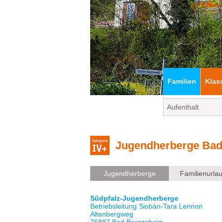
Familien
Klas
Jugendherberge Bad
Jugendherberge
Familienurla
Südpfalz-Jugendherberge
Betriebsleitung Siobán-Tara Lennon
Altenbergweg
76887 Bad Bergzabern