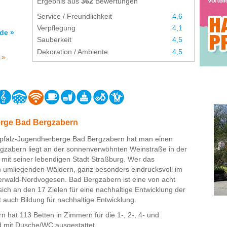
Ergebnis aus
362
Bewertungen
Service / Freundlichkeit
4,6
Verpflegung
4,1
de »
Sauberkeit
4,5
Dekoration / Ambiente
4,5
 »
erge Bad Bergzabern
pfalz-Jugendherberge Bad Bergzabern hat man einen
ergzabern liegt an der sonnenverwöhnten Weinstraße in der
s mit seiner lebendigen Stadt Straßburg. Wer das
den umliegenden Wäldern, ganz besonders eindrucksvoll im
rwald-Nordvogesen. Bad Bergzabern ist eine von acht
ich an den 17 Zielen für eine nachhaltige Entwicklung der
t auch Bildung für nachhaltige Entwicklung.
hat 113 Betten in Zimmern für die 1-, 2-, 4- und
d mit Dusche/WC ausgestattet.