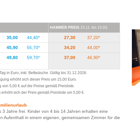
rühstücksraum!!
 4 Motorradfahrer wurden herzlich empfangen. Das Team
 sehr wohl gefühlt. Viele Grüße von uns!
HAMMER PREIS
15.11. bis 15.03.
35,00
44,40*
27,30
37,20*
45,90
55,70*
34,20
44,00*
49,80
59,70*
37,00
46,90*
g in Euro, inkl. Bettwäsche. Gültig bis 31.12.2026.
legung erhöht sich dieser Preis um 15,00 Euro.
 von 5,00 € auf die Preise gemäß Preisliste.
erhöht sich der Preis gemäß Preisliste um 5,00 €.
amilienurlaub
s 3 Jahre frei. Kinder von 4 bis 14 Jahren erhalten eine
en Aufenthalt in einem eigenen, gemeinsamen Zimmer für die