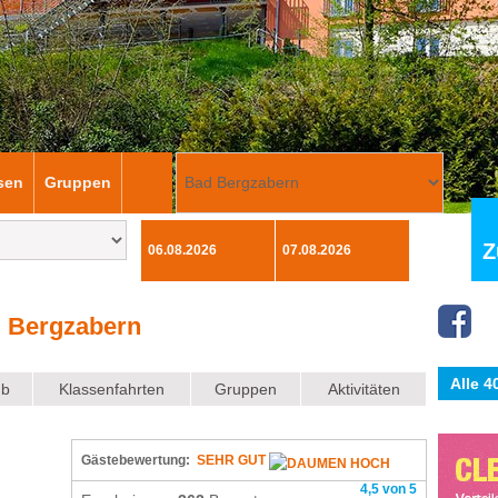
sen
Gruppen
Z
 Bergzabern
Alle 
ub
Klassenfahrten
Gruppen
Aktivitäten
Gästebewertung:
SEHR GUT
4,5 von 5