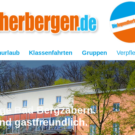
nurlaub
Klassenfahrten
Gruppen
Verpfl
ge Bad Bergzabern.
nd gastfreundlich.