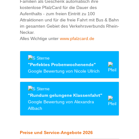
Familien als Geschenk automatisch ihre
kostenlose PfalzCard für die Dauer des
Aufenthalts - zum freien Eintritt zu 100
Attraktionen und für die freie Fahrt mit Bus & Bahn
im gesamten Gebiet des Verkehrsverbunds Rhein-
Neckar.
Alles Wichtige unter
www.pfalzcard.de
"Perfektes Probenwochenende"
Google Bewertung von Nicole Ullrich
Wir (Constantia Walldorf e.v.) waren mit 78
Sänger*innen zum Probenwochenende vom
"Rundum gelungene Klassenfahrt"
08. bis 10. Mai 2026 in der Jugendherberge.
Google Bewertung von Alexandra
Die Lage ist einfach nur herrlich, ruhig mit
Allbach
Blick ins Tal. Wir wurden sehr herzlich
aufgenommen, sehr freundliches Personal,
Zusammen mit zwei dritten Klassen haben
das uns einige Sonderwünsche erfüllte. Auch
wir hier unsere Klassenfahrt verbracht und
sind wir von den neu renovierten Zimmern
Preise und Service-Angebote 2026
uns sehr sehr wohlgefühlt. Das Essen war
sehr positiv überrascht. Können wir nur