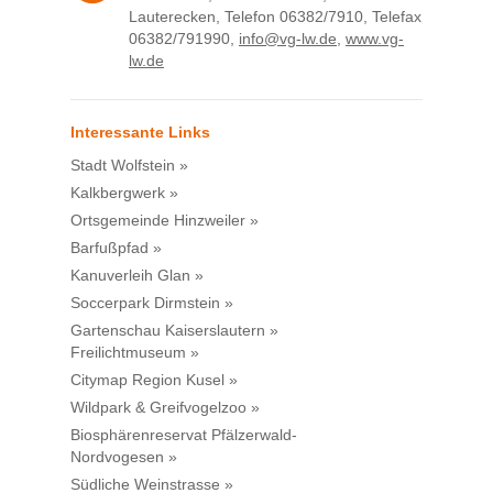
Lauterecken, Telefon 06382/7910, Telefax
06382/791990,
info@vg-lw.de
,
www.vg-
lw.de
Interessante Links
Stadt Wolfstein »
Kalkbergwerk »
Ortsgemeinde Hinzweiler »
Barfußpfad »
Kanuverleih Glan »
Soccerpark Dirmstein »
Gartenschau Kaiserslautern »
Freilichtmuseum »
Citymap Region Kusel »
Wildpark & Greifvogelzoo »
Biosphärenreservat Pfälzerwald-
Nordvogesen »
Südliche Weinstrasse »