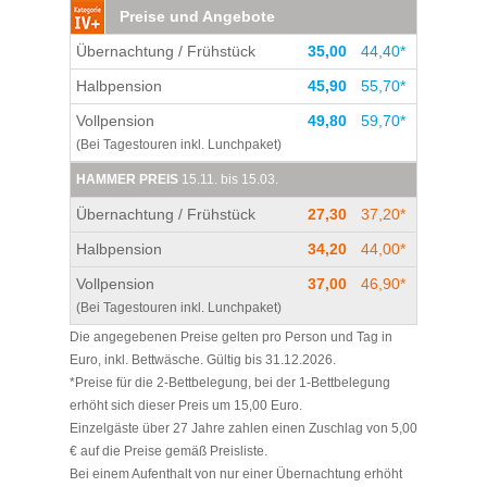
superlecker und man konnte von dort aus
Preise und Angebote
empfehlen. Für das leiblichliche Wohl wird für
tolle Ausflugsziele wie z.B. die Burgruine, die
uns hier bestens gesorgt. Und abends haben
Übernachtung / Frühstück
35,00
44,40*
Waldmurmelbahn sowie das Kalkbergwerk zu
uns Simone und Marlene mit leckeren
Fuß wunderbar erreichen. Ganz besonders
Halbpension
45,90
55,70*
Cocktails und einem immer freundlichen
zu bemerken sind die überaus freundlichen
Lächeln verwöhnt. TOP Jugendherberge,
Vollpension
49,80
59,70*
und hilfsbereiten Mitarbeiter!!
gerne kommen wir wieder. DANKESCHÖN.
(Bei Tagestouren inkl. Lunchpaket)
HAMMER PREIS
15.11. bis 15.03.
Übernachtung / Frühstück
27,30
37,20*
Halbpension
34,20
44,00*
Vollpension
37,00
46,90*
(Bei Tagestouren inkl. Lunchpaket)
Die angegebenen Preise gelten pro Person und Tag in
Euro, inkl. Bettwäsche. Gültig bis 31.12.2026.
*Preise für die 2-Bettbelegung, bei der 1-Bettbelegung
erhöht sich dieser Preis um 15,00 Euro.
Einzelgäste über 27 Jahre zahlen einen Zuschlag von 5,00
€ auf die Preise gemäß Preisliste.
Bei einem Aufenthalt von nur einer Übernachtung erhöht