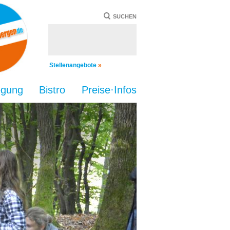
SUCHEN
Stellenangebote
»
egung
Bistro
Preise·Infos