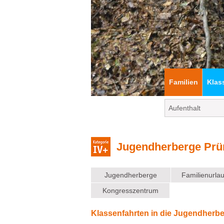
Familien
Klas
Jugendherberge Pr
Jugendherberge
Familienurla
Kongresszentrum
Klassenfahrten in die Jugendherb