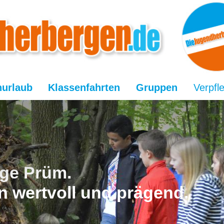
nurlaub
Klassenfahrten
Gruppen
Verpfl
ge Prüm.
n wertvoll und prägend.