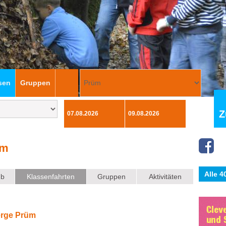
sen
Gruppen
Z
üm
Alle 
ub
Klassenfahrten
Gruppen
Aktivitäten
erge Prüm