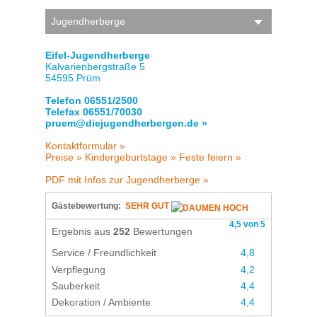
Jugendherberge
Eifel-Jugendherberge
Kalvarienbergstraße 5
54595 Prüm
Telefon 06551/2500
Telefax 06551/70030
pruem@diejugendherbergen.de »
Kontaktformular »
Preise »
Kindergeburtstage »
Feste feiern »
PDF mit Infos zur Jugendherberge »
Gästebewertung:
SEHR GUT
4,5 von 5
Ergebnis aus
252
Bewertungen
Service / Freundlichkeit
4,8
Verpflegung
4,2
Sauberkeit
4,4
Dekoration / Ambiente
4,4