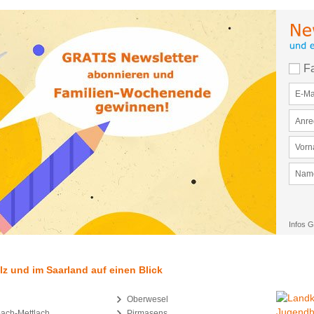
F
Infos G
z und im Saarland auf einen Blick
Oberwesel
bach-Mettlach
Pirmasens