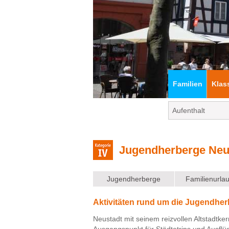
Familien
Klas
Jugendherberge Neu
Jugendherberge
Familienurla
Aktivitäten rund um die Jugendhe
Neustadt mit seinem reizvollen Altstadtke
Ausgangspunkt für Städtetrips und Ausflü