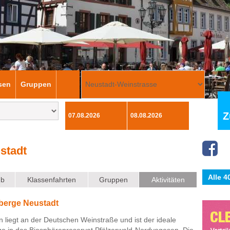
sen
Gruppen
Z
stadt
Alle 
ub
Klassenfahrten
Gruppen
Aktivitäten
rberge Neustadt
rn liegt an der Deutschen Weinstraße und ist der ideale
ge in das Biosphärenreservat Pfälzerwald-Nordvogesen. Die