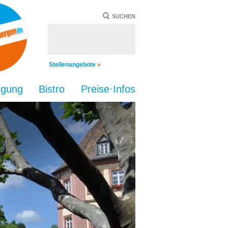
SUCHEN
Stellenangebote
»
egung
Bistro
Preise·Infos