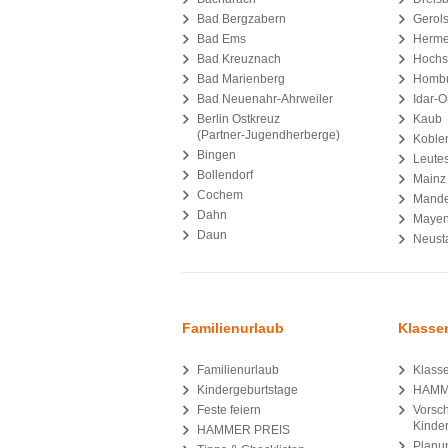
Bad Bergzabern
Gerols
Bad Ems
Herme
Bad Kreuznach
Hochs
Bad Marienberg
Homb
Bad Neuenahr-Ahrweiler
Idar-O
Berlin Ostkreuz
Kaub
(Partner-Jugendherberge)
Koble
Bingen
Leutes
Bollendorf
Mainz
Cochem
Mande
Dahn
Maye
Daun
Neust
Familienurlaub
Klasse
Familienurlaub
Klasse
Kindergeburtstage
HAMM
Feste feiern
Vorsc
Kinde
HAMMER PREIS
Planun