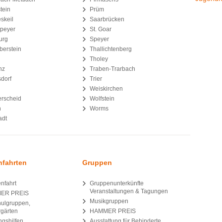
tein
Prüm
skeil
Saarbrücken
peyer
St. Goar
urg
Speyer
berstein
Thallichtenberg
Tholey
nz
Traben-Trarbach
dorf
Trier
Weiskirchen
rscheid
Wolfstein
n
Worms
adt
nfahrten
Gruppen
nfahrt
Gruppenunterkünfte
Veranstaltungen & Tagungen
ER PREIS
Musikgruppen
hulgruppen,
rgärten
HAMMER PREIS
gshilfen,
Ausstattung für Behinderte