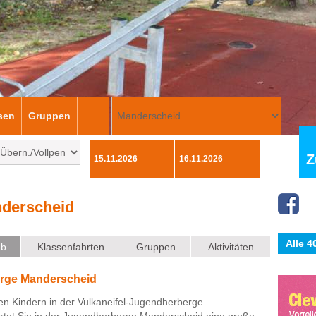
sen
Gruppen
Z
derscheid
Alle 
ub
Klassenfahrten
Gruppen
Aktivitäten
erge Manderscheid
den Kindern in der Vulkaneifel-Jugendherberge
tet Sie in der Jugendherberge Manderscheid eine große