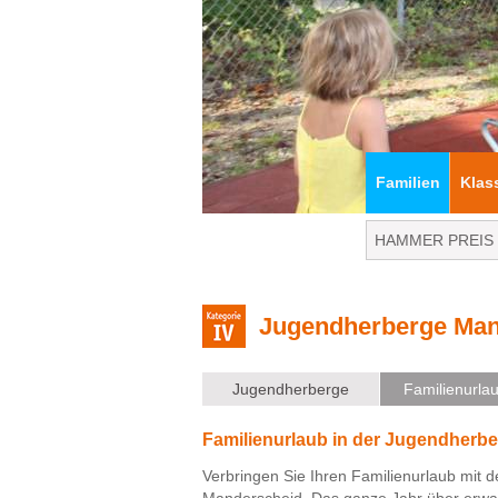
Familien
Klas
Jugendherberge Man
Jugendherberge
Familienurla
Familienurlaub in der Jugendherb
Verbringen Sie Ihren Familienurlaub mit 
Manderscheid. Das ganze Jahr über erwar