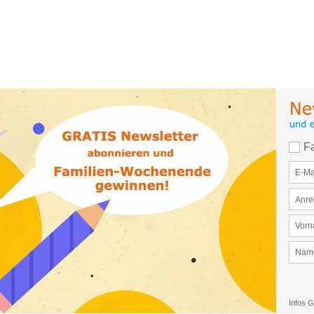
F
Infos G