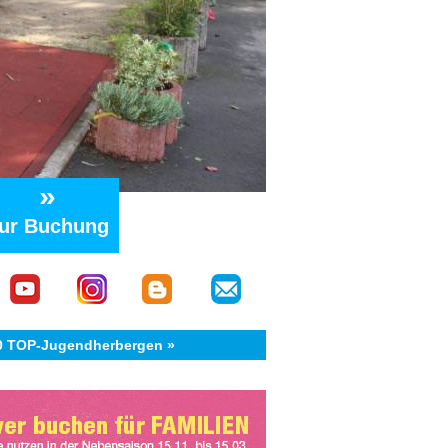
»
ur Buchung
40 TOP-Jugendherbergen »