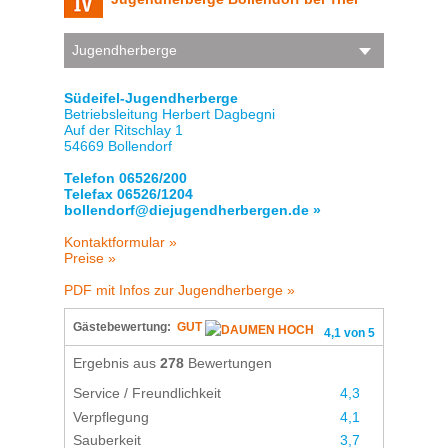
Jugendherberge
Südeifel-Jugendherberge
Betriebsleitung Herbert Dagbegni
Auf der Ritschlay 1
54669 Bollendorf
Telefon 06526/200
Telefax 06526/1204
bollendorf@diejugendherbergen.de »
Kontaktformular »
Preise »
PDF mit Infos zur Jugendherberge »
Gästebewertung:
GUT
4,1 von 5
Ergebnis aus
278
Bewertungen
Service / Freundlichkeit
4,3
Verpflegung
4,1
Sauberkeit
3,7