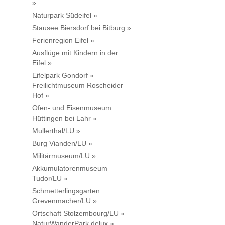
»
Naturpark Südeifel »
Stausee Biersdorf bei Bitburg »
Ferienregion Eifel »
Ausflüge mit Kindern in der
Eifel »
Eifelpark Gondorf »
Freilichtmuseum Roscheider
Hof »
Ofen- und Eisenmuseum
Hüttingen bei Lahr »
Mullerthal/LU »
Burg Vianden/LU »
Militärmuseum/LU »
Akkumulatorenmuseum
Tudor/LU »
Schmetterlingsgarten
Grevenmacher/LU »
Ortschaft Stolzembourg/LU »
NaturWanderPark delux »