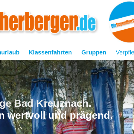
nurlaub
Klassenfahrten
Gruppen
Verpfl
ge Bad Kreuznach.
n wertvoll und prägend.