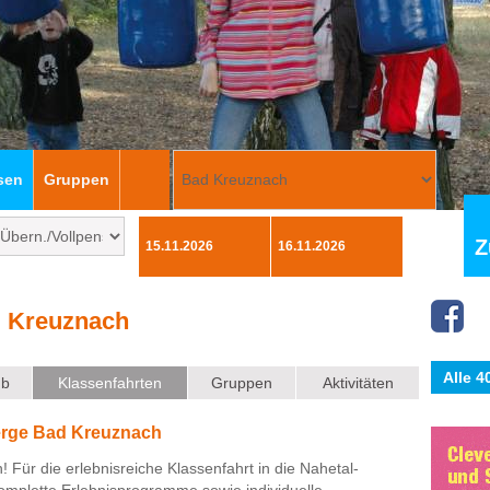
sen
Gruppen
Z
 Kreuznach
Alle 
ub
Klassenfahrten
Gruppen
Aktivitäten
erge Bad Kreuznach
 Für die erlebnisreiche Klassenfahrt in die Nahetal-
mplette Erlebnisprogramme sowie individuelle