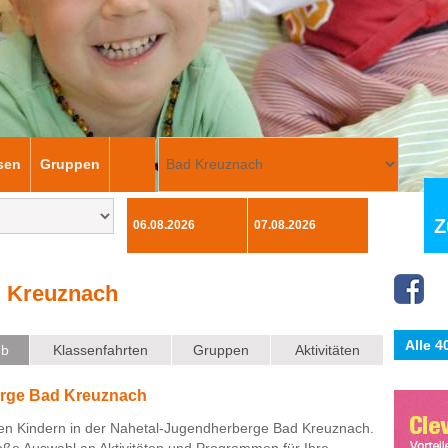
sen
Gruppen
Z
 Kreuznach
Alle 
ub
Klassenfahrten
Gruppen
Aktivitäten
erge Bad Kreuznach
 den Kindern in der Nahetal-Jugendherberge Bad Kreuznach.
oße Auswahl an Aktivitäten und Programmen für Ihre