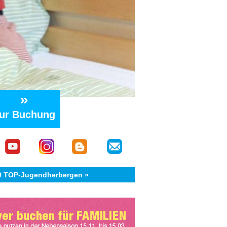
»
ur Buchung
40 TOP-Jugendherbergen »