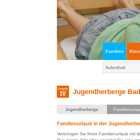
Familien
Klas
Jugendherberge Bad
Jugendherberge
Familienurla
Familienurlaub in der Jugendherb
Verbringen Sie Ihren Familienurlaub mit
Das ganze Jahr über erwartet Sie eine gr