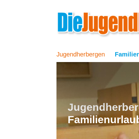
Jugendherbergen
Familie
Jugendherber
Familienurlau