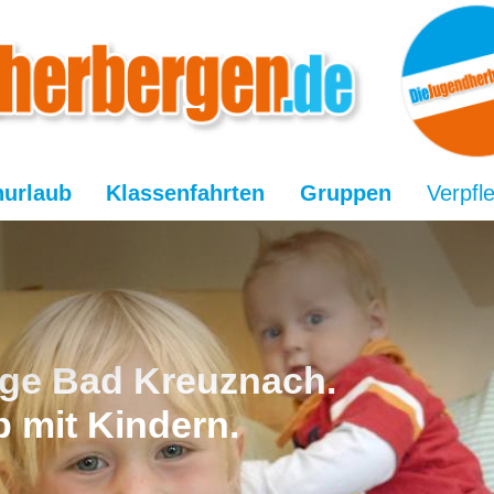
nurlaub
Klassenfahrten
Gruppen
Verpfl
ge Bad Kreuznach.
b mit Kindern.