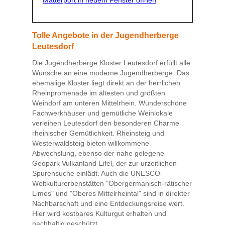
Matterport in neuem Fenster öffnen
Tolle Angebote in der Jugendherberge
Leutesdorf
Die Jugendherberge Kloster Leutesdorf erfüllt alle
Wünsche an eine moderne Jugendherberge. Das
ehemalige Kloster liegt direkt an der herrlichen
Rheinpromenade im ältesten und größten
Weindorf am unteren Mittelrhein. Wunderschöne
Fachwerkhäuser und gemütliche Weinlokale
verleihen Leutesdorf den besonderen Charme
rheinischer Gemütlichkeit. Rheinsteig und
Westerwaldsteig bieten willkommene
Abwechslung, ebenso der nahe gelegene
Geopark Vulkanland Eifel, der zur urzeitlichen
Spurensuche einlädt. Auch die UNESCO-
Weltkulturerbenstätten "Obergermanisch-rätischer
Limes" und "Oberes Mittelrheintal" sind in direkter
Nachbarschaft und eine Entdeckungsreise wert.
Hier wird kostbares Kulturgut erhalten und
nachhaltig geschützt.