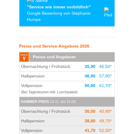
Rheinland-Pfalz ist Leutesdorf für uns die
"Service wie immer vorbildlich"
beste. Sie ist gut gelegen, direkt am Rhein.
Google Bewertung von Stephanie
Die Zimmer sind geräumig und sehr gut
Humpe
ausgestattet. Gewöhnlich ist es sehr sauber.
Das Personal ist immer sehr freundlich.
Wir waren mit unserem Frauenchor zum 2.
Frühstück ist hier das beste im Vergleich,
Mal in der Jugendherberge Kloster
ebenso der große Ess- & Aufenthaltsbereich.
Preise und Service-Angebote 2026
Leutesdorf und sind wieder begeistert.
Die Lage ist sehr vorteilhaft, um in alle
Zimmer, Service, Essen, Freundlichkeit der
Richtungen etwas unternehmen zu können.
Preise und Angebote
Mitarbeiter an der Rezeption waren
vorbildlich.
Übernachtung / Frühstück
35,90
46,50*
Halbpension
46,90
57,80*
Vollpension
50,80
61,70*
(Bei Tagestouren inkl. Lunchpaket)
HAMMER PREIS
15.11. bis 15.03.
Übernachtung / Frühstück
30,00
40,80*
Halbpension
38,80
49,70*
Vollpension
41,70
52,50*