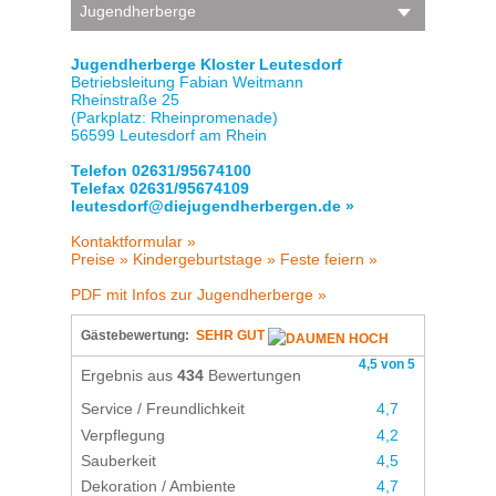
Jugendherberge
Jugendherberge Kloster Leutesdorf
Betriebsleitung Fabian Weitmann
Rheinstraße 25
(Parkplatz: Rheinpromenade)
56599 Leutesdorf am Rhein
Telefon 02631/95674100
Telefax 02631/95674109
leutesdorf@diejugendherbergen.de »
Kontaktformular »
Preise »
Kindergeburtstage »
Feste feiern »
PDF mit Infos zur Jugendherberge »
Gästebewertung:
SEHR GUT
4,5 von 5
Ergebnis aus
434
Bewertungen
Service / Freundlichkeit
4,7
Verpflegung
4,2
Sauberkeit
4,5
Dekoration / Ambiente
4,7