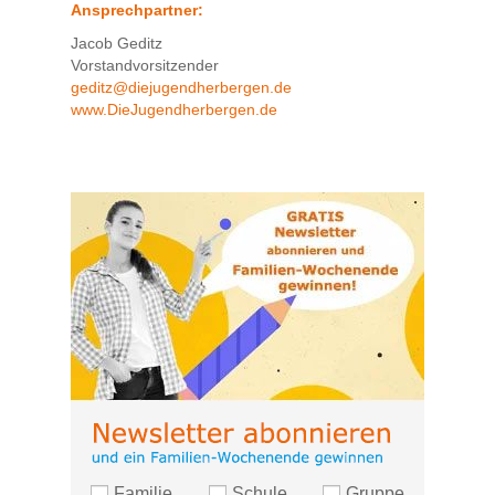
Ansprechpartner:
Jacob Geditz
Vorstandvorsitzender
geditz@diejugendherbergen.de
www.DieJugendherbergen.de
Familie
Schule
Gruppe