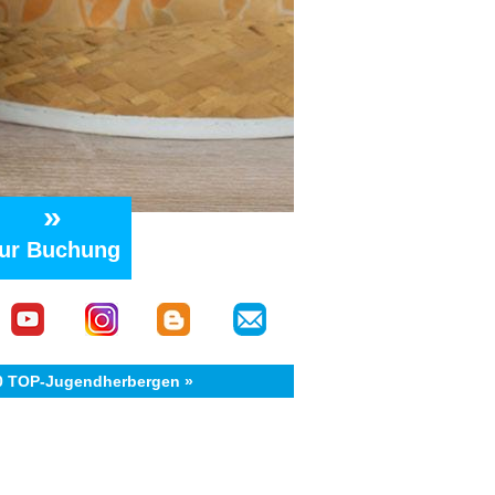
»
ur Buchung
40 TOP-Jugendherbergen »