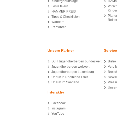
Kindergeburtstage
HAMM
Feste feiern
Vorsc
Kinde
HAMMER PREIS
Planun
Tipps & Checklisten
Reiser
Wandern
Radfahren
Unsere Partner
Service
DJH Jugendherbergen bundesweit
Bistro
Jugendherbergen weltweit
Verpf
Jugendherbergen Luxemburg
Brosc
Urlaub in Rheinland-Pfalz
Newsle
Urlaub im Saarland
Press
Unser
Interaktiv
Facebook
Instagram
YouTube