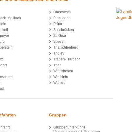
Oberwesel
bach-Mettlach
Pirmasens
tein
Prüm
skeil
Saarbrücken
peyer
St. Goar
urg
Speyer
berstein
Thallichtenberg
Tholey
nz
Traben-Trarbach
dorf
Trier
Weiskirchen
rscheid
Wolfstein
n
Worms
adt
nfahrten
Gruppen
nfahrt
Gruppenunterkünfte
Veranstaltungen & Tagungen