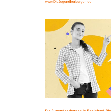
www.DieJugendherbergen.de
Die Jugendherbergen in Rheinland-Pfal