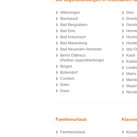
Altleiningen
Diez
Bacharach
Dreis
Bad Bergzabern
Gerols
Bad Ems
Herme
Bad Kreuznach
Hochs
Bad Marienberg
Homb
Bad Neuenahr-Ahrweiler
Idar-O
Berlin Ostkreuz
Kaub
(Partner-Jugendherberge)
Koble
Bingen
Leutes
Bollendorf
Mainz
Cochem
Mande
Dahn
Maye
Daun
Neust
Familienurlaub
Klasse
Familienurlaub
Klasse