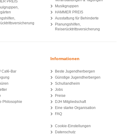
ER PREIS
Musikgruppen
hulgruppen,
rgärten
HAMMER PREIS
gshilfen,
Ausstattung für Behinderte
ücktrittsversicherung
Planungshilfen,
Reiserücktrittsversicherung
Informationen
 / Café-Bar
Beste Jugendherbergen
legung
Günstige Jugendherbergen
hüren
Schullandheim
tter
Jobs
e
Preise
e Philosophie
DJH Mitgliedschaft
Eine starke Organisation
FAQ
Cookie-Einstellungen
Datenschutz