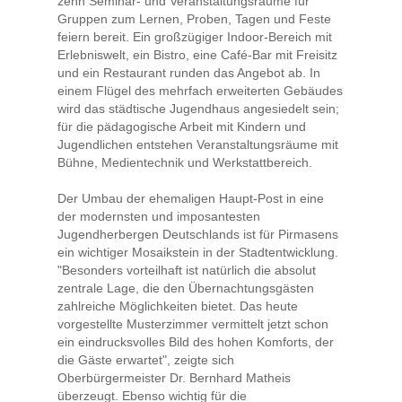
zehn Seminar- und Veranstaltungsräume für
Gruppen zum Lernen, Proben, Tagen und Feste
feiern bereit. Ein großzügiger Indoor-Bereich mit
Erlebniswelt, ein Bistro, eine Café-Bar mit Freisitz
und ein Restaurant runden das Angebot ab. In
einem Flügel des mehrfach erweiterten Gebäudes
wird das städtische Jugendhaus angesiedelt sein;
für die pädagogische Arbeit mit Kindern und
Jugendlichen entstehen Veranstaltungsräume mit
Bühne, Medientechnik und Werkstattbereich.
Der Umbau der ehemaligen Haupt-Post in eine
der modernsten und imposantesten
Jugendherbergen Deutschlands ist für Pirmasens
ein wichtiger Mosaikstein in der Stadtentwicklung.
"Besonders vorteilhaft ist natürlich die absolut
zentrale Lage, die den Übernachtungsgästen
zahlreiche Möglichkeiten bietet. Das heute
vorgestellte Musterzimmer vermittelt jetzt schon
ein eindrucksvolles Bild des hohen Komforts, der
die Gäste erwartet", zeigte sich
Oberbürgermeister Dr. Bernhard Matheis
überzeugt. Ebenso wichtig für die