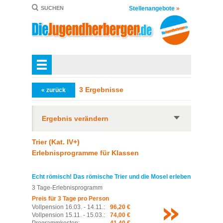
Stellenangebote
»
SUCHEN
3 Ergebnisse
« zurück
Ergebnis verändern
Trier (Kat. IV+)
Erlebnisprogramme für Klassen
Echt römisch! Das römische Trier und die Mosel erleben
3 Tage-Erlebnisprogramm
Preis für 3 Tage pro Person
Vollpension 16.03. - 14.11.:
96,20 €
Vollpension 15.11. - 15.03.:
74,00 €
Programmkosten:
41,40 €