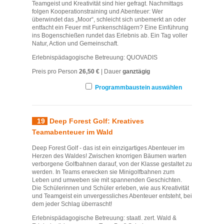
Teamgeist und Kreativität sind hier gefragt. Nachmittags
folgen Kooperationstraining und Abenteuer: Wer
überwindet das „Moor“, schleicht sich unbemerkt an oder
entfacht ein Feuer mit Funkenschlägern? Eine Einführung
ins Bogenschießen rundet das Erlebnis ab. Ein Tag voller
Natur, Action und Gemeinschaft.
Erlebnispädagogische Betreuung: QUOVADIS
Preis pro Person
26,50 €
| Dauer
ganztägig
Programmbaustein auswählen
19
Deep Forest Golf: Kreatives
Teamabenteuer im Wald
Deep Forest Golf - das ist ein einzigartiges Abenteuer im
Herzen des Waldes! Zwischen knorrigen Bäumen warten
verborgene Golfbahnen darauf, von der Klasse gestaltet zu
werden. In Teams erwecken sie Minigolfbahnen zum
Leben und umweben sie mit spannenden Geschichten.
Die Schülerinnen und Schüler erleben, wie aus Kreativität
und Teamgeist ein unvergessliches Abenteuer entsteht, bei
dem jeder Schlag überrascht!
Erlebnispädagogische Betreuung: staatl. zert. Wald &