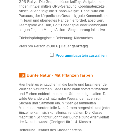
GPS-Rallye. Die Gruppen lösen knifflige Aufgaben und
finden ihr Ziel mittels GPS-Gerät und Koordinatenzettel.
Anschließend folgt die "Chaos-Rallye". Dabei wird ein
Parcours, der körperliches Geschick, gute Kommunikation
im Team und überlegtes Handeln erfordert, absolviert.
Teamspiele wie Dart, Golf, Dosenspiel oder Memorylauf
sorgen für jede Menge Action - Siegerehrung inklusive.
Erlebnispädagogische Betreuung: Kidcoaches
Preis pro Person
25,00 €
| Dauer
ganztägig
Programmbaustein auswählen
6
Bunte Natur - Mit Pflanzen färben
Hier heißt es eintauchen in die bunte und faszinierende
Welt der Naturfarben. Jedes Kind kann sofort mitmachen
und Farben entdecken, ernten, färben und gestalten. Das
wilde Gelände und naturnahe Wegränder laden zum
Suchen und Sammeln ein. Mit den gesammelten
Materialien werden tolle Naturfarben hergestellt und jeder
Einzelne kann sich künstlerisch entfalten. Die Klasse
macht sich Schritt für Schritt der Buntheit und Artenvielfalt
der Natur bewusst. (Geeignet für 1.-4. Klasse)
Betreuung: Teamer des Klassengartens