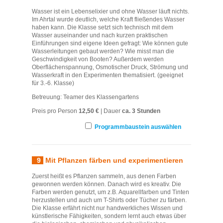
Wasser ist ein Lebenselixier und ohne Wasser läuft nichts.
Im Ahrtal wurde deutlich, welche Kraft fließendes Wasser
haben kann. Die Klasse setzt sich technisch mit dem
Wasser auseinander und nach kurzen praktischen
Einführungen sind eigene Ideen gefragt: Wie können gute
Wasserleitungen gebaut werden? Wie misst man die
Geschwindigkeit von Booten? Außerdem werden
Oberflächenspannung, Osmotischer Druck, Strömung und
Wasserkraft in den Experimenten thematisiert. (geeignet
für 3.-6. Klasse)
Betreuung: Teamer des Klassengartens
Preis pro Person
12,50 €
| Dauer
ca. 3 Stunden
Programmbaustein auswählen
9
Mit Pflanzen färben und experimentieren
Zuerst heißt es Pflanzen sammeln, aus denen Farben
gewonnen werden können. Danach wird es kreativ. Die
Farben werden genutzt, um z.B. Aquarellfarben und Tinten
herzustellen und auch um T-Shirts oder Tücher zu färben.
Die Klasse erfährt nicht nur handwerkliches Wissen und
künstlerische Fähigkeiten, sondern lernt auch etwas über