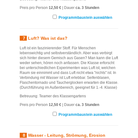
Preis pro Person
12,50 €
| Dauer
ca. 3 Stunden
Programmbaustein auswählen
7
Luft? Was ist das?
Luft ist ein faszinierender Stoff. Für Menschen
lebenswichtig und selbstverständlich. Aber was verbirgt
sich hinter diesem Gemisch aus Gasen? Man kann die Luft
weder sehen, hören noch anfassen. Die Klasse erforscht
bei unterschiedlichen Experimenten was Luft ist, welchen
Raum sie einnimmt und dass Luft nicht etwa "nichts" ist. In
Verbindung mit Wasser ist Luft erlebbar. Seifenblasen,
Flaschentornado und Taucherglocken erwarten die Klasse.
(Durchführung im Außenbereich, geeignet für 1.-4. Klasse)
Betreuung: Teamer des Klassengartens
Preis pro Person
12,50 €
| Dauer
ca. 3 Stunden
Programmbaustein auswählen
8
Wasser - Leitung, Strömung, Erosion