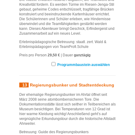
Kreativität fordern. Es werden Türme im Riesen-Jenga-Stil
gebaut, geheime Codes entschlüsselt, tragfähige Brücken
konstruiert und beeindruckende Kartenhäuser errichtet.
Die Schülerinnen und Schüler erleben, wie Hindernisse
überwindet und die Teamfähigkeiten gestärlkt werden
kann. Dieses Abenteuer bringt Geschick, Erfindergeist und
Zusammenarbeit auf ein neues Level.
Erlebnispädagogische Betreuung: staatl. zert. Wald &
Erlebnispädagogen von TeamProfi.Schule
Preis pro Person
29,50 €
| Dauer
ganztägig
Programmbaustein auswählen
13
Regierungsbunker und Stadtentdeckung
Der ehemalige Regierungsbunker im Ahrtal öffnet seit
März 2008 seine atombombensicheren Tore. Die
Dokumentationsstätte lässt sich seither in Teilbereichen als
Museum besichtigen. Bei Temperaturen von 12 Grad ist
hier warme Kleidung wichtig! Anschließend geht’s auf
vergnügliche Erkundungstour durch die historische Altstadt
Ahrweiler.
Betreuung: Guide des Regierungsbunkers