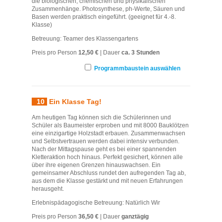
die biologischen, chemischen und physikalischen
Zusammenhänge. Photosynthese, ph-Werte, Säuren und
Basen werden praktisch eingeführt. (geeignet für 4.-8.
Klasse)
Betreuung: Teamer des Klassengartens
Preis pro Person
12,50 €
| Dauer
ca. 3 Stunden
Programmbaustein auswählen
10
Ein Klasse Tag!
Am heutigen Tag können sich die Schülerinnen und
Schüler als Baumeister erproben und mit 8000 Bauklötzen
eine einzigartige Holzstadt erbauen. Zusammenwachsen
und Selbstvertrauen werden dabei intensiv verbunden.
Nach der Mittagspause geht es bei einer spannenden
Kletteraktion hoch hinaus. Perfekt gesichert, können alle
über ihre eigenen Grenzen hinauswachsen. Ein
gemeinsamer Abschluss rundet den aufregenden Tag ab,
aus dem die Klasse gestärkt und mit neuen Erfahrungen
herausgeht.
Erlebnispädagogische Betreuung: Natürlich Wir
Preis pro Person
36,50 €
| Dauer
ganztägig