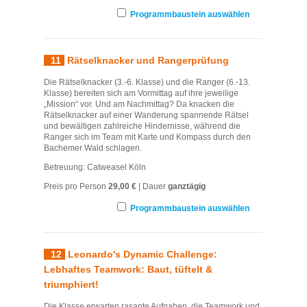
Programmbaustein auswählen
11
Rätselknacker und Rangerprüfung
Die Rätselknacker (3.-6. Klasse) und die Ranger (6.-13.
Klasse) bereiten sich am Vormittag auf ihre jeweilige
„Mission“ vor. Und am Nachmittag? Da knacken die
Rätselknacker auf einer Wanderung spannende Rätsel
und bewältigen zahlreiche Hindernisse, während die
Ranger sich im Team mit Karte und Kompass durch den
Bachemer Wald schlagen.
Betreuung: Catweasel Köln
Preis pro Person
29,00 €
| Dauer
ganztägig
Programmbaustein auswählen
12
Leonardo's Dynamic Challenge:
Lebhaftes Teamwork: Baut, tüftelt &
triumphiert!
Die Klasse erwarten rasante Aufgaben, die Teamwork und