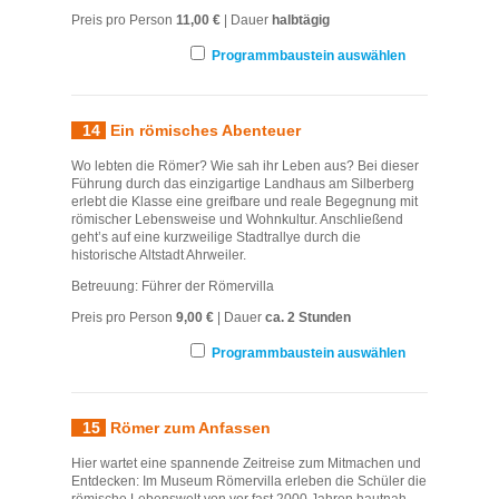
Preis pro Person
11,00 €
| Dauer
halbtägig
Programmbaustein auswählen
14
Ein römisches Abenteuer
Wo lebten die Römer? Wie sah ihr Leben aus? Bei dieser
Führung durch das einzigartige Landhaus am Silberberg
erlebt die Klasse eine greifbare und reale Begegnung mit
römischer Lebensweise und Wohnkultur. Anschließend
geht’s auf eine kurzweilige Stadtrallye durch die
historische Altstadt Ahrweiler.
Betreuung: Führer der Römervilla
Preis pro Person
9,00 €
| Dauer
ca. 2 Stunden
Programmbaustein auswählen
15
Römer zum Anfassen
Hier wartet eine spannende Zeitreise zum Mitmachen und
Entdecken: Im Museum Römervilla erleben die Schüler die
römische Lebenswelt von vor fast 2000 Jahren hautnah.