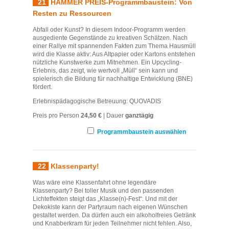
21
HAMMER PREIS-Programmbaustein: Von
Resten zu Ressourcen
Abfall oder Kunst? In diesem Indoor-Programm werden
ausgediente Gegenstände zu kreativen Schätzen. Nach
einer Rallye mit spannenden Fakten zum Thema Hausmüll
wird die Klasse aktiv: Aus Altpapier oder Kartons entstehen
nützliche Kunstwerke zum Mitnehmen. Ein Upcycling-
Erlebnis, das zeigt, wie wertvoll „Müll“ sein kann und
spielerisch die Bildung für nachhaltige Entwicklung (BNE)
fördert.
Erlebnispädagogische Betreuung: QUOVADIS
Preis pro Person
24,50 €
| Dauer
ganztägig
Programmbaustein auswählen
22
Klassenparty!
Was wäre eine Klassenfahrt ohne legendäre
Klassenparty? Bei toller Musik und den passenden
Lichteffekten steigt das „Klasse(n)-Fest“. Und mit der
Dekokiste kann der Partyraum nach eigenen Wünschen
gestaltet werden. Da dürfen auch ein alkoholfreies Getränk
und Knabberkram für jeden Teilnehmer nicht fehlen. Also,