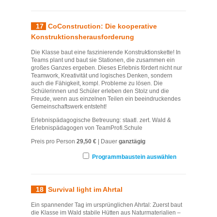
17
CoConstruction: Die kooperative
Konstruktionsherausforderung
Die Klasse baut eine faszinierende Konstruktionskette! In
Teams plant und baut sie Stationen, die zusammen ein
großes Ganzes ergeben. Dieses Erlebnis fördert nicht nur
Teamwork, Kreativität und logisches Denken, sondern
auch die Fähigkeit, kompl. Probleme zu lösen. Die
Schülerinnen und Schüler erleben den Stolz und die
Freude, wenn aus einzelnen Teilen ein beeindruckendes
Gemeinschaftswerk entsteht!
Erlebnispädagogische Betreuung: staatl. zert. Wald &
Erlebnispädagogen von TeamProfi.Schule
Preis pro Person
29,50 €
| Dauer
ganztägig
Programmbaustein auswählen
18
Survival light im Ahrtal
Ein spannender Tag im ursprünglichen Ahrtal: Zuerst baut
die Klasse im Wald stabile Hütten aus Naturmaterialien –