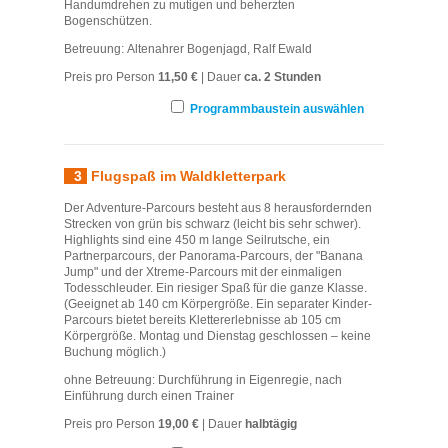
Handumdrehen zu mutigen und beherzten
Bogenschützen.
Betreuung: Altenahrer Bogenjagd, Ralf Ewald
Preis pro Person
11,50 €
| Dauer
ca. 2 Stunden
Programmbaustein auswählen
3
Flugspaß im Waldkletterpark
Der Adventure-Parcours besteht aus 8 herausfordernden
Strecken von grün bis schwarz (leicht bis sehr schwer).
Highlights sind eine 450 m lange Seilrutsche, ein
Partnerparcours, der Panorama-Parcours, der "Banana
Jump" und der Xtreme-Parcours mit der einmaligen
Todesschleuder. Ein riesiger Spaß für die ganze Klasse.
(Geeignet ab 140 cm Körpergröße. Ein separater Kinder-
Parcours bietet bereits Klettererlebnisse ab 105 cm
Körpergröße. Montag und Dienstag geschlossen – keine
Buchung möglich.)
ohne Betreuung: Durchführung in Eigenregie, nach
Einführung durch einen Trainer
Preis pro Person
19,00 €
| Dauer
halbtägig