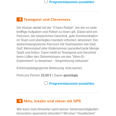
Programmbaustein auswählen
4
Teamgeist und Cleverness
Die Klasse startet mit der "Chaos-Rallye", bei der es viele
knifflige Aufgaben und Rätsel zu lösen gilt. Dabei wird ein
Parcours, der körperliches Geschick, gute Kommunikation
im Team und überlegtes Handeln erfordert, absolviert. Der
abwechslungsreiche Parcours mit Teamspielen wie Dart,
Golf, Memorylauf oder Kistenrennen garantiert jede Menge
Spaß und Action. Dann heißt es Teamgeist und Geschick
beim Lüften des Geheimnisses um das "Alien-Ei-
Experiment" zu beweisen - Siegerehrung inklusive!
Erlebnispädagogische Betreuung: Kidcoaches
Preis pro Person
25,00 €
| Dauer
ganztägig
Programmbaustein auswählen
5
Aktiv, kreativ und clever mit GPS
Wie kann man Ahrweiler samt seinen Sehenswürdigkeiten
besonders spannend erkunden? Mit einer "chaotischen"